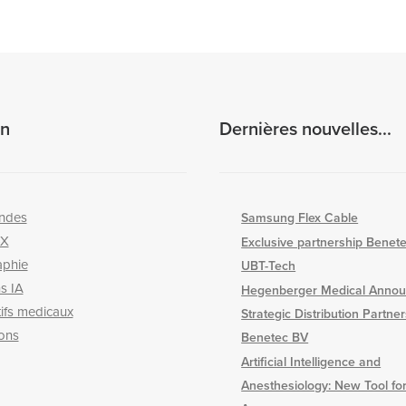
on
Dernières nouvelles...
ndes
Samsung Flex Cable
-X
Exclusive partnership Benet
aphie
UBT-Tech
s IA
Hegenberger Medical Annou
tifs medicaux
Strategic Distribution Partne
ons
Benetec BV
Artificial Intelligence and
Anesthesiology: New Tool for