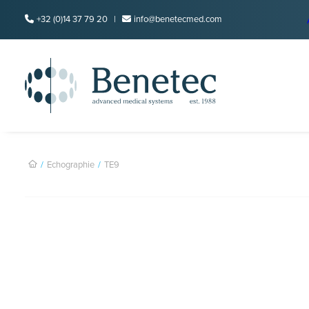
+32 (0)14 37 79 20 |
info@benetecmed.com
Echographie
TE9