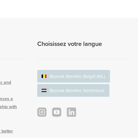
Choisissez votre langue
Bezoek Benetec België (NL)
ec and
Bezoek Benetec Nederland
nces a
rship with
 better