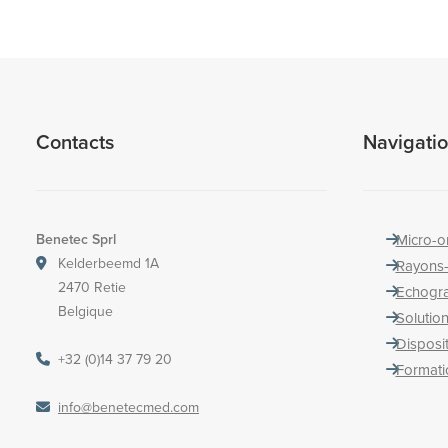
Contacts
Navigati
Benetec Sprl
Micro-o
Kelderbeemd 1A
Rayons
2470 Retie
Echogr
Belgique
Solution
Disposi
+32 (0)14 37 79 20
Formati
info@benetecmed.com