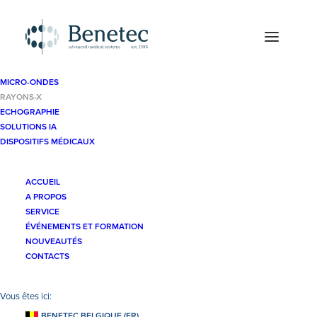
MICRO-ONDES
RAYONS-X
ECHOGRAPHIE
SOLUTIONS IA
AFFICHER TOUT
RADIOGRAPHIE MOBILE
DISPOSITIFS MÉDICAUX
FLUOROSCOPIE
MAMMOGRAPHIE
CONE BEAM CT
ACCUEIL
A PROPOS
SERVICE
ÉVÉNEMENTS ET FORMATION
NOUVEAUTÉS
CONTACTS
BENETEC BELGIQUE (FR)