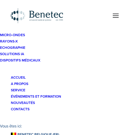
MICRO-ONDES
RAYONS-X
Echographie
OB/GYN
Samsung HERA W9
ECHOGRAPHIE
SOLUTIONS IA
DISPOSITIFS MÉDICAUX
ACCUEIL
A PROPOS
SERVICE
Contacts
ÉVÉNEMENTS ET FORMATION
NOUVEAUTÉS
CONTACTS
Benetec Sprl
Kelderbeemd 1A
BENETEC BELGIQUE (FR)