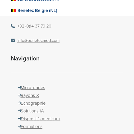
2470 Retie
Benetec België (NL)
Belgique
+32 (0)14 37 79 20
info@benetecmed.com
Navigation
Micro-ondes
Rayons-X
Echographie
Solutions IA
Dispositifs medicaux
Formations