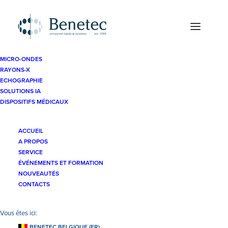
MICRO-ONDES
RAYONS-X
Dispositifs Médicaux
Pessaires
ECHOGRAPHIE
SOLUTIONS IA
DISPOSITIFS MÉDICAUX
ACCUEIL
A PROPOS
SERVICE
Contacts
ÉVÉNEMENTS ET FORMATION
NOUVEAUTÉS
CONTACTS
Benetec Sprl
Kelderbeemd 1A
BENETEC BELGIQUE (FR)