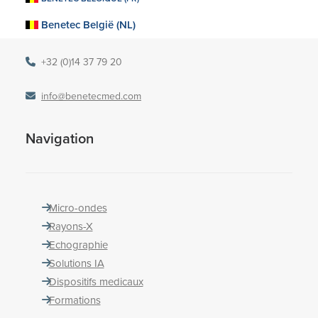
2470 Retie
Benetec België (NL)
Belgique
+32 (0)14 37 79 20
info@benetecmed.com
Navigation
Micro-ondes
Rayons-X
Echographie
Solutions IA
Dispositifs medicaux
Formations