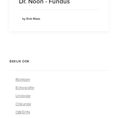
Dr. Noon - Fundus
by Rob Maas
BEKIJK OOK
Röntgen
Echografie
Urologie
Chirurgie
OB/GYN