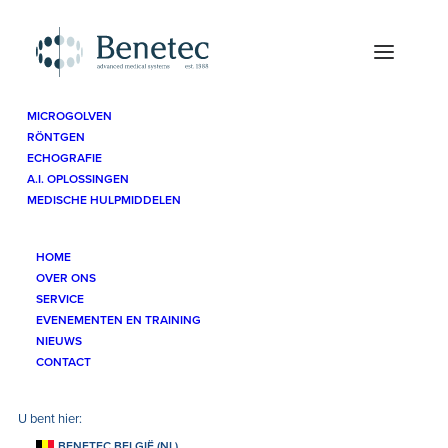
MICROGOLVEN
RÖNTGEN
Medische Hulpmiddelen
Urologie
Endocavitaire Ballon
ECHOGRAFIE
A.I. OPLOSSINGEN
MEDISCHE HULPMIDDELEN
HOME
OVER ONS
SERVICE
Contactgegevens
EVENEMENTEN EN TRAINING
NIEUWS
CONTACT
Benetec BV
Kelderbeemd 1A
BENETEC BELGIË (NL)