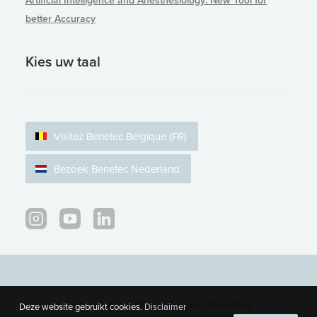
Artificial Intelligence and Anesthesiology: New Tool for
better Accuracy
Kies uw taal
Visitez Benetec Belgique (FR)
Bezoek Benetec Nederland
© bentecmed.com |
Sitemap
|
Disclaimer
|
Privacy Policy
Deze website gebruikt cookies.
Disclaimer