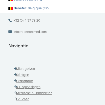
2470 Retie
Benetec Belgique (FR)
België
+32 (0)14 37 79 20
info@benetecmed.com
Navigatie
Microgolven
Röntgen
Echografie
A.I. oplossingen
Medische hulpmiddelen
Educatie