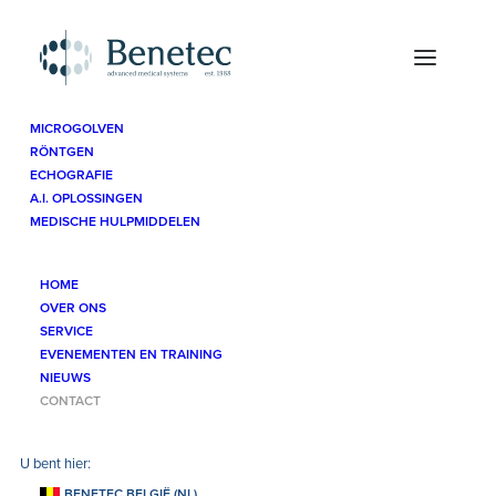
MICROGOLVEN
RÖNTGEN
Contact
ECHOGRAFIE
A.I. OPLOSSINGEN
MEDISCHE HULPMIDDELEN
HOME
Contacteer
ons
OVER ONS
SERVICE
EVENEMENTEN EN TRAINING
NIEUWS
CONTACT
Benetec BV
BENETEC BELGIË (NL)