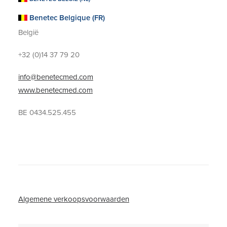
Kelderbeemd 1A
Benetec Belgique (FR)
2470 Retie
België
+32 (0)14 37 79 20
info@benetecmed.com
www.benetecmed.com
BE 0434.525.455
Algemene verkoopsvoorwaarden